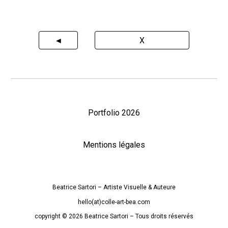
◄
X
Portfolio 2026
Mentions légales
Beatrice Sartori
– A
rtiste
Visuelle
&
A
uteure
hello(at)colle-art-bea.com
c
opyright © 202
6
Beatrice Sartori
– Tous droits réservés