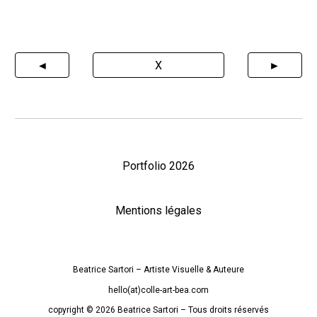
◄
X
►
Portfolio 2026
Mentions légales
Beatrice Sartori
– A
rtiste
Visuelle
&
A
uteure
hello(at)colle-art-bea.com
c
opyright © 202
6
Beatrice Sartori
– Tous droits réservés