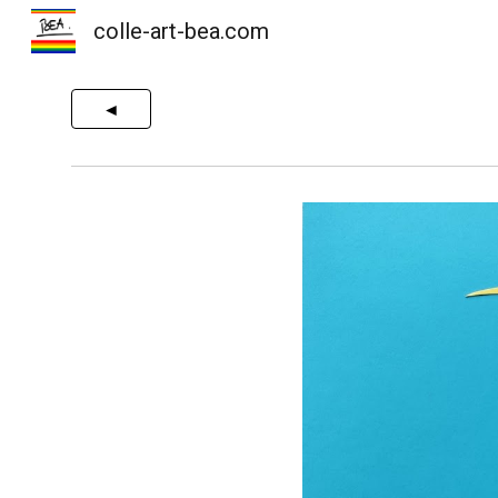
colle-art-bea.com
Sk
◄