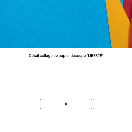
Détail c
ollage de papier découpé "LIBERTÉ"
X