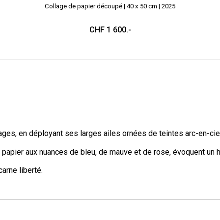
Collage de papier découpé | 4
0 x 50 cm | 202
5
CHF 1
60
0.-
ges, en déployant ses larges ailes ornées de teintes arc-en-ciel,
apier aux nuances de bleu, de mauve et de rose, évoquent un ho
carne liberté.