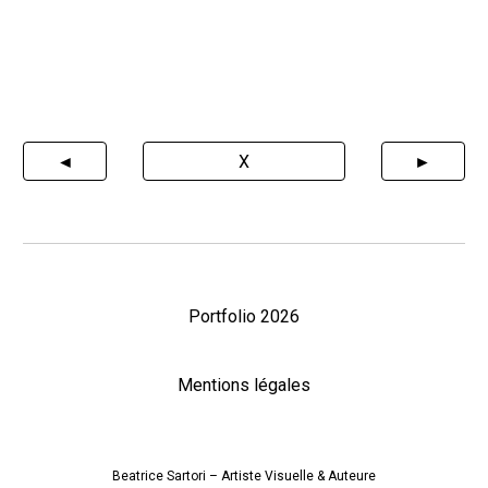
◄
X
►
Portfolio 2026
Mentions légales
Beatrice Sartori
– A
rtiste
Visuelle
&
A
uteure